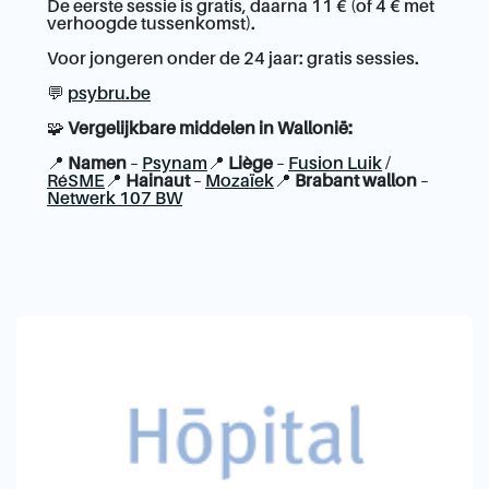
De eerste sessie is gratis, daarna 11 € (of 4 € met
verhoogde tussenkomst).
Voor jongeren onder de 24 jaar: gratis sessies.
💬
psybru.be
🧩
Vergelijkbare middelen in Wallonië:
📍
Namen
–
Psynam
📍
Liège
–
Fusion Luik
/
RéSME
📍
Hainaut
–
Mozaïek
📍
Brabant wallon
–
Netwerk 107 BW