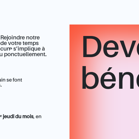
Dev
 Rejoindre notre
u de votre temps
cun·e s’implique à
ou ponctuellement.
bén
ain se font
.
ᵉ jeudi du mois
, en