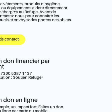
e vêtements, produits d’hygiène,
s ou équipements aident directement
 hébergé·es au Refuge. Avant de
ntactez-nous pour connaître les
tuels et envoyez des photos des objets
ds contact
n don financier par
nt
 7360 5387 1137
tion : Soutien Refuge)
n don en ligne
mple, un impact fort. Faites un don
 ligne par carte ou mobile.