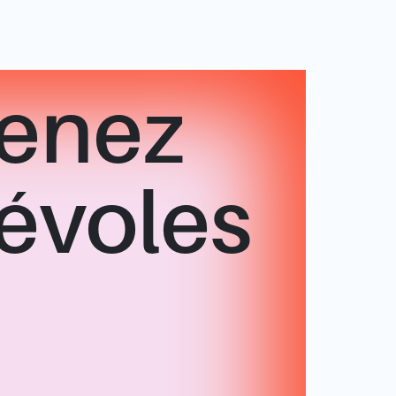
enez
évoles