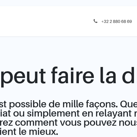
 histoire
Nous soutenir
Nous contacter
+32 2 880 68 69
peut faire la d
st possible de mille façons. Que
iat ou simplement en relayant 
ez comment vous pouvez nous a
ent le mieux.