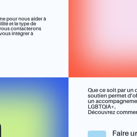
gne pour nous aider à
té et le type de
 vous contacterons
vous intégrer à
Que ce soit par un 
soutien permet d’of
un accompagnement
LGBTQIA+.
Découvrez comment
n
Faire u