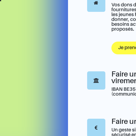
Vos dons d
fourniture
les jeunes
donner, co
besoins ac
proposés.
Je pren
Faire u
vireme
IBAN BE35
(communica
Faire u
Un geste si
sécurisé en