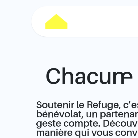
Se rendre au contenu
Nos projets
Notre
Chacun·e 
Soutenir le Refuge, c’e
bénévolat, un partenar
geste compte. Découvr
manière qui vous convi