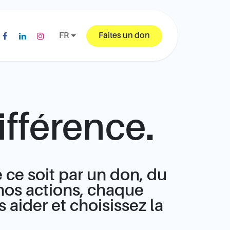
FR
Faites
un don
ifférence.
 ce soit par un don, du
nos actions, chaque
ider et choisissez la