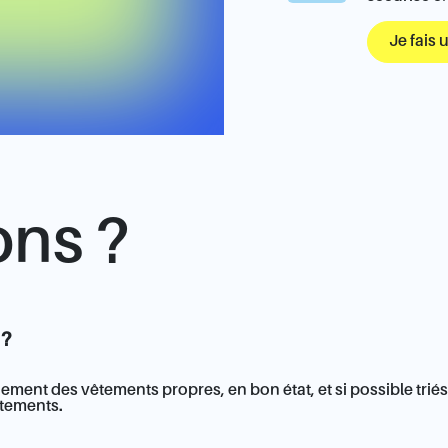
Je fais 
ons ?
 ?
ent des vêtements propres, en bon état, et si possible triés 
êtements.