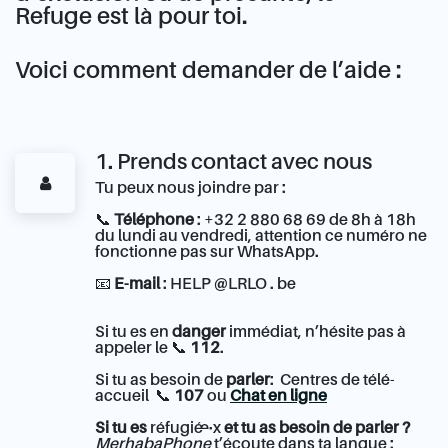
Refuge est là pour toi.
Voici comment demander de l’aide :
1. Prends contact avec nous
Tu peux nous joindre par :
📞
Téléphone
: +32 2 880 68 69 de 8h à 18h
du lundi au vendredi, attention ce numéro ne
fonctionne pas sur WhatsApp.
📧
E-mail
: HELP @LRLO . be
Si tu es en
danger
immédiat, n’hésite pas à
appeler le 📞
112
.
Si tu as besoin de
parler
: Centres de télé-
accueil 📞
107
ou
Chat en ligne
Si tu es
réfugié·e·x
et tu as besoin de parler ?
MerhabaPhone
t’écoute dans ta langue :